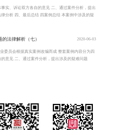
犯罪嫌疑人时，李某也承认这些事实，但胡正权律师凭借
体事实、诉讼双方各自的意见 二、通过案件分析，提出
律分析 四、最后总结 四案例总结 本案例中涉及的疑
问题，对疑难问题的法律解析，对承包人在以后实际
施具有一定的借鉴意义，结合本案的疑难问题及法律
先要确保的是合同的有效性，必要时要让专业的法律人
题的法律解析（七）
2020-06-03
则对承包人再怎么有利的约定条款都将不再适用。
结算最基本的就是工程量的确认。往往很多工程款结算
业委员会根据真实案例改编而成 整套案例内容分为四
自的意见 二、通过案件分析，提出涉及的疑难问题
总结 三疑难问题的法律解析 疑难问题七：利息从何
合同解释(一)》第18条规定：利息从应付工程价款之日
的，下列时间视为应付款时间： (一) 建设工程已实
付的，为提交竣工结算文件之日; (三) 建设工程未交
。 从以上的司法解释的规定，可知工程款利息的起算