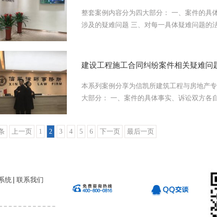
《担保函》，吸收数额近200万元，在会见
整套案例内容分为四大部分： 一、案件的具
多年的办案经验...
涉及的疑难问题 三、对每一具体疑难问题的法
难问题，是现实中很多承包方可能都会遇到的
施工过程中遇到相关的问题，应当采取何种措
分析，总结如下： 1、施工合同的签订，首
建设工程施工合同纠纷案件相关疑难问
士对要签订的施工合同的合法性进行审查，否
2、工程量的确认是重中之重，所有的工程款
本系列案例分享为信凯所建筑工程与房地产专
的争议的就是工程量的争议...
大部分： 一、案件的具体事实、诉讼双方各
三、对每一具体疑难问题的法律分析 四、最后
时起算? 1、司法解释的规定《建设工程施工
9条
上一页
1
2
3
4
5
6
下一页
最后一页
计付。当事人对付款时间没有约定或者约定不明
际交付的，为交付之日; (二) 建设工程没有交
付，工程价款也未结算的，为当事人起诉之日
点...
系统
联系我们