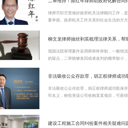
二审维持！陈红年律师助政府化解合同
律师尽职尽责做好政府机关法律顾问工作，是
要举措。政府机关工作关系到社会生活的方方
府机关依法行政的能力提出了更高要求
柳文龙律师抽丝剥茧梳理法律关系，帮
我国法院审理案件采用两审终审制，一般情况
的疑点，二审能够发回或者改判的概率较小，
不可为，北京市信凯律师事务所的柳文龙律师
助委托人山南牧野（北京）建筑景观设计有限
非法吸收公众存款罪，胡正权律师成功
介 2018年8月22日，王达飞与山南牧野
让协议》，约定： 鉴于1、山南牧野公司于201
非法吸收公众存款罪，胡正权律师成功取保并
飞原持有山南牧野公司50%股权，现王达飞
司名义，称投资该公司收购某某项目，可获得
的全部公司...
下多家公司进行担保，与多人签订《借款协议
民币。李某于2018年1月17日被羁押，到案
律师担任李某的辩护人，通过对犯罪嫌疑人的
建设工程施工合同纠纷案件相关疑难问
议适用缓刑的思路。 在本案中，主观和客观