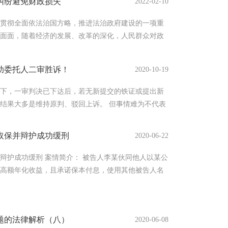
纠纷避免财政损失
2022-02-10
贯彻全面依法治国方略，推进法治政府建设的一项重
面面，随着经济的发展、改革的深化，人民群众对政
助委托人二审胜诉！
2020-10-19
下，一审判决已下达后，若无新提交的铁证或提出新
结果大多是维持原判、驳回上诉。 但事情难为不代表
就凭借他优秀的专业实力和敏锐的专业眼光，成功帮
公司打赢了二审官司，避免了数万元的损失。 案情简
取保并辩护成功缓刑
2020-06-22
公司签署《山南牧野（北京）建筑景观设计有限公司债权转
6年11月7日在北京成立，注册资金20万元。 2、王达
辩护成功缓刑 案情简介： 被告人李某伙同他人以某公
与公司另一股东签署《股权转让协议》，将自己所持有
高额年化收益，且承诺保本付息，使用其他被告人名
》、《担保函》的方式，非法募集资金8900余万元人
后如实供述了犯罪事实。 律师办案及辩护经验： 胡正权
会见、阅卷，了解了案件事实经过后,按罪轻辩护，建
题的法律解析（八）
2020-06-08
证据均证明，李某与常某签订了多份《借款协议》、