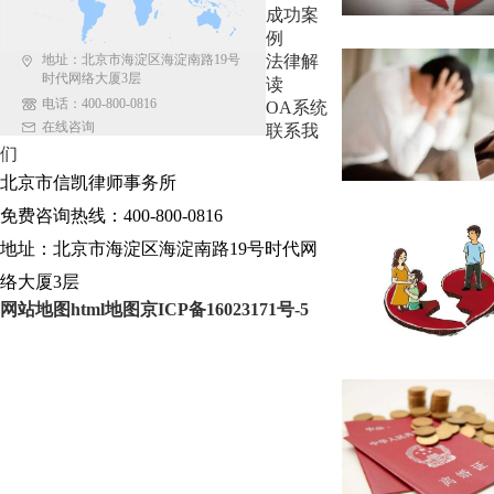
成功案
例
地址：北京市海淀区海淀南路19号
法律解
时代网络大厦3层
读
电话：400-800-0816
OA系统
在线咨询
联系我
们
北京市信凯律师事务所
免费咨询热线：400-800-0816
地址：北京市海淀区海淀南路19号时代网
络大厦3层
网站地图
html地图
京ICP备16023171号-5