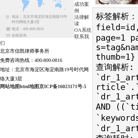
成功案
例
标签解析：{r
地址：北京市海淀区海淀南路19号
法律解
时代网络大厦3层
读
field=i
电话：400-800-0816
OA系统
page=1 p
在线咨询
联系我
们
s=tag&na
北京市信凯律师事务所
thumb=1}
免费咨询热线：400-800-0816
查询解析: S
地址：北京市海淀区海淀南路19号时代网
`dr_1_ar
络大厦3层
rticle`.
网站地图
html地图
京ICP备16023171号-5
`dr_1_ar
AND ((`
`keywor
`dr_1_ar