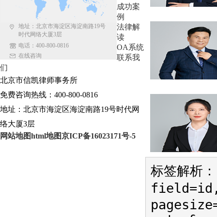
成功案
例
地址：北京市海淀区海淀南路19号
法律解
时代网络大厦3层
读
电话：400-800-0816
OA系统
在线咨询
联系我
们
北京市信凯律师事务所
免费咨询热线：400-800-0816
地址：北京市海淀区海淀南路19号时代网
络大厦3层
网站地图
html地图
京ICP备16023171号-5
标签解析：{r
field=id
pagesize