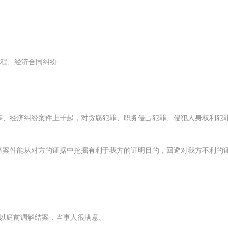
工程、经济合同纠纷
刑事、经济纠纷案件上千起，对贪腐犯罪、职务侵占犯罪、侵犯人身权利犯
事案件能从对方的证据中挖掘有利于我方的证明目的，回避对我方不利的证
，以庭前调解结案，当事人很满意。