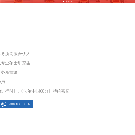
事务所高级合伙人
法专业硕士研究生
事务所律师
会员
进行时》,《法治中国60分》特约嘉宾
400-800-0816