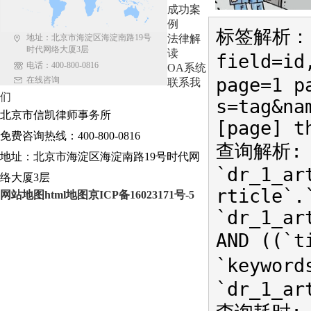
成功案
例
标签解析：{r
地址：北京市海淀区海淀南路19号
法律解
时代网络大厦3层
读
field=i
电话：400-800-0816
OA系统
page=1 p
在线咨询
联系我
们
s=tag&na
北京市信凯律师事务所
[page] t
免费咨询热线：400-800-0816
查询解析: S
地址：北京市海淀区海淀南路19号时代网
`dr_1_ar
络大厦3层
rticle`.
网站地图
html地图
京ICP备16023171号-5
`dr_1_ar
AND ((`
`keywor
`dr_1_ar