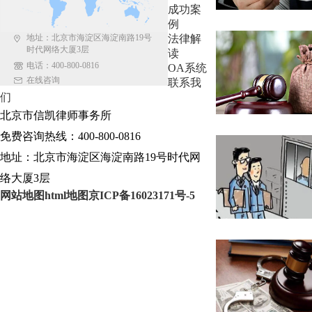
成功案
例
地址：北京市海淀区海淀南路19号
法律解
时代网络大厦3层
读
电话：400-800-0816
OA系统
在线咨询
联系我
们
北京市信凯律师事务所
免费咨询热线：400-800-0816
地址：北京市海淀区海淀南路19号时代网
络大厦3层
网站地图
html地图
京ICP备16023171号-5