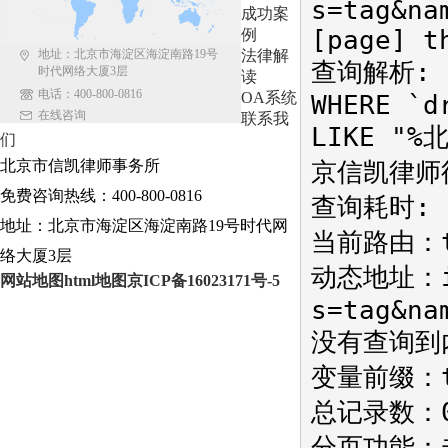
s=tag&na
成功案
[page] t
例
地址：北京市海淀区海淀南路19号
法律解
查询解析: SE
时代网络大厦3层
读
电话：400-800-0816
OA系统
WHERE `d
在线咨询
联系我
LIKE "%
们
北京市信凯律师事务所
京信凯律师律师
免费咨询热线：400-800-0816
查询耗时: 0
地址：北京市海淀区海淀南路19号时代网
当前路由：ta
络大厦3层
动态地址：in
网站地图
html地图
京ICP备16023171号-5
s=tag&na
没有查询到
变量前缀：
总记录数：
分页功能：