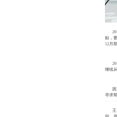
2
贴，要
12月
2
继续从
因
寻求
王
间，