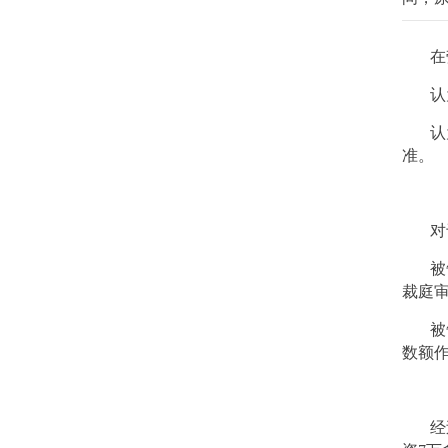
在
认
认
准。
对
被
裁庭
被
数额
经