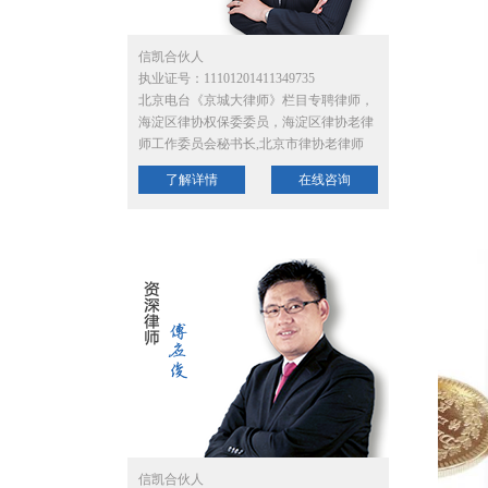
信凯合伙人
执业证号：11101201411349735
北京电台《京城大律师》栏目专聘律师，
海淀区律协权保委委员，海淀区律协老律
师工作委员会秘书长,北京市律协老律师
了解详情
在线咨询
信凯合伙人