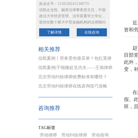
执业证号：11101201411349735
信凯企业投、融资法律事务部主任，中国
政法大学经济管理、法学双重学士学位，
曾担任数十家大中型金融机构的法律顾问
近
资和
了解详情
在线咨询
赵
相关推荐
目部
信凯案例丨劳务受伤谁买单？包红英律
此外，
师助当事人获全额赔偿
信凯案例|于细微处见功夫——王旭律师
变，补
帮退休职工打赢劳动官司
北京劳动纠纷律师收费标准有哪些？
北京劳动纠纷律师在线咨询技巧攻略
在
假。此
班，
咨询推荐
TAG标签
劳动律师
劳动纠纷律师
劳动咨询