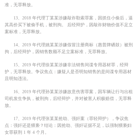
准，无罪释放。
13、2018 年代理丁某某涉嫌敲诈勒索罪案，因抓住小偷后，逼
其高价买下被偷手机，被刑拘。 后经辩护，因敲诈财物价值不足立
案标准，无罪释放。
14、2019 年代理姚某某涉嫌假冒注册商标（惠普牌硒鼓）被刑
拘，后经辩护，因销售数额不足立案标准，无罪释放。
15、2019 年代理徐某某涉嫌非法销售间谍专用器材罪，经辩
护，无罪释放。争议焦点：嫌疑人是否明知销售的是间谍专用器材
且明知违法。
16、2019 年代理孙某某涉嫌故意伤害罪案，因车辆让行与出租
司机发生争执，被刑拘，后经辩护，并对被害人积极赔偿，无罪释
放。
17、2019 年代理张某某抢劫、强奸案（罪轻辩护），争议焦
点：强奸还是猥亵？结论：因抢劫、强奸证据不足，以强制猥亵妇
女罪获刑 1 年 4 个月。