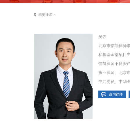
精英律师
>
吴强
北京市信凯律师
私募基金部项目
信凯律师不良资
执业律师、北京
中共党员、中华
咨询律师