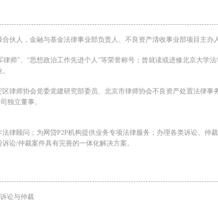
级合伙人，金融与基金法律事业部负责人、不良资产清收事业部项目主办
区领军律师”、“思想政治工作先进个人”等荣誉称号；曾就读或进修北京大
业。
淀区律师协会党委党建研究部委员、北京市律师协会不良资产处置法律事
公司独立董事。
法律顾问；为网贷P2P机构提供业务专项法律服务；办理各类诉讼、仲
诉讼/仲裁案件具有完善的一体化解决方案。
事诉讼与仲裁